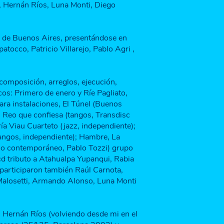
, Hernán Ríos, Luna Monti, Diego
 de Buenos Aires, presentándose en
atocco, Patricio Villarejo, Pablo Agri ,
 composición, arreglos, ejecución,
cos: Primero de enero y Ríe Pagliato,
ara instalaciones, El Túnel (Buenos
Reo que confiesa (tangos, Transdisc
a Viau Cuarteto (jazz, independiente);
 tangos, independiente); Hambre, La
ino contemporáneo, Pablo Tozzi) grupo
cd tributo a Atahualpa Yupanqui, Rabia
ue participaron también Raúl Carnota,
Malosetti, Armando Alonso, Luna Monti
Hernán Ríos (volviendo desde mi en el