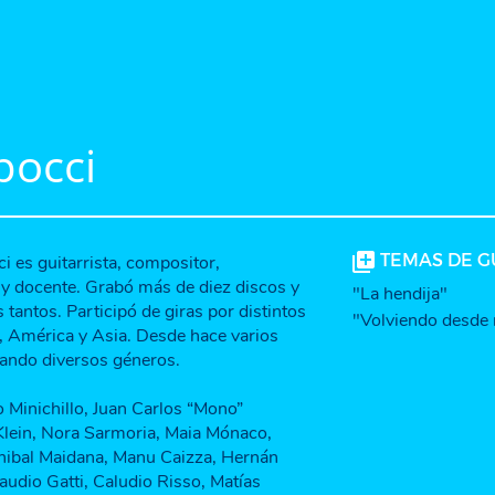
pocci
TEMAS DE G
 es guitarrista, compositor,
r y docente. Grabó más de diez discos y
"La hendija"
s tantos. Participó de giras por distintos
"Volviendo desde
, América y Asia. Desde hace varios
ando diversos géneros.
Minichillo, Juan Carlos “Mono”
Klein, Nora Sarmoria, Maia Mónaco,
Anibal Maidana, Manu Caizza, Hernán
laudio Gatti, Caludio Risso, Matías