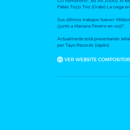
CD homónimo . Bs As 2000). El ex
Pablo Tozzi Trio (Grabó La ciega 
Sus últimos trabajos fueron: Milési
(junto a Mariana Pereiro en voz)".
Actualmente está presentando Jallal
por Tayo Records (Japón)
VER WEBSITE COMPOSITO