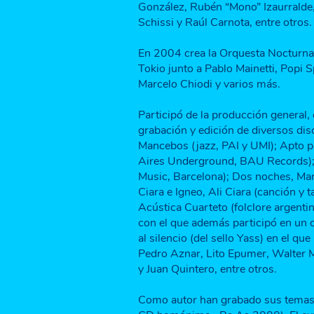
González, Rubén “Mono” Izaurralde
Schissi y Raúl Carnota, entre otros.
En 2004 crea la Orquesta Nocturna
Tokio junto a Pablo Mainetti, Popi Sp
Marcelo Chiodi y varios más.
Participó de la producción general,
grabación y edición de diversos dis
Mancebos (jazz, PAI y UMI); Apto p
Aires Underground, BAU Records); 
Music, Barcelona); Dos noches, Marí
Ciara e Igneo, Ali Ciara (canción y
Acústica Cuarteto (folclore argent
con el que además participó en un 
al silencio (del sello Yass) en el q
Pedro Aznar, Lito Epumer, Walter 
y Juan Quintero, entre otros.
Como autor han grabado sus temas 