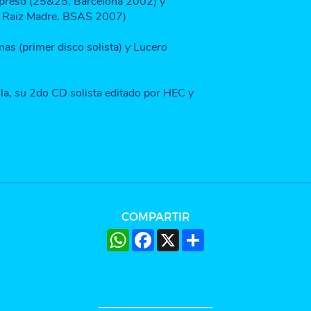
preso (25&25, Barcelona 2002) y
en Raiz Madre. BSAS 2007)
mas (primer disco solista) y Lucero
la, su 2do CD solista editado por HEC y
R
COMPARTIR
WhatsApp
Facebook
X
Share