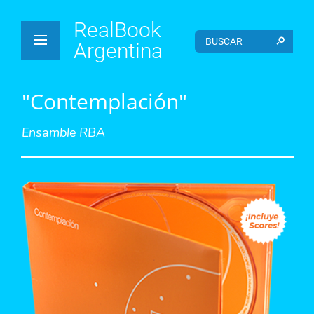
RealBook
Argentina
"Contemplación"
Ensamble RBA