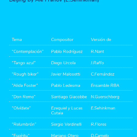
Tema
Compositor
Versión de
“Contemplación”
Pablo Rodríguez
R.Nant
“Tango azul”
Diego Urcola
J.Raffo
“Rough biker”
Javier Malosetti
C.Fernández
“Alida Foster”
Pablo Ledesma
Ensamble RBA
“Don Remo”
Santiago Giacobbe
N.Guerschberg
“Olvídate”
Ezequiel y Lucas
E.Sehinkman
Cutaia
“Relumbrón”
Sergio Verdinelli
R.Flores
“Espíritu”
Mariano Otero
D.Camelo