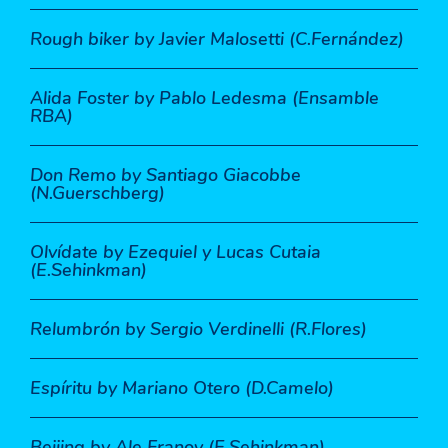
Rough biker
by Javier Malosetti (C.Fernández)
Alida Foster
by Pablo Ledesma (Ensamble
RBA)
Don Remo
by Santiago Giacobbe
(N.Guerschberg)
Olvídate
by Ezequiel y Lucas Cutaia
(E.Sehinkman)
Relumbrón
by Sergio Verdinelli (R.Flores)
Espíritu
by Mariano Otero (D.Camelo)
Beijing
by Ale Franov (E.Sehinkman)