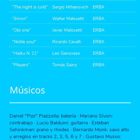
“The night is cold”
Sergio Mihanovich
ERBA
“Sirron”
Walter Malosetti
ERBA
“Obi one”
Javier Malosetti
ERBA
“Noble soul”
Ricardo Cavalli
ERBA
“Haiku N. 11”
Leo Genovese
ERBA
“Playero”
Tomás Sainz
ERBA
Músicos
Daniel "Pipi" Piazzolla: batería · Mariano Sívori:
contrabajo · Lucio Balduini: guitarra · Esteban
Sehinkman: piano y rhodes · Bernardo Monk: saxo alto
y arreglos en tracks 2, 3, 5, 6 y 7 · Gustavo Musso: