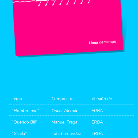
Tema
Compositor
Versión de
“Hombre mío”
Oscar Alemán
ERBA
“Querido Bill”
Manuel Fraga
ERBA
“Gizela”
Fat¨s Fernandez
ERBA