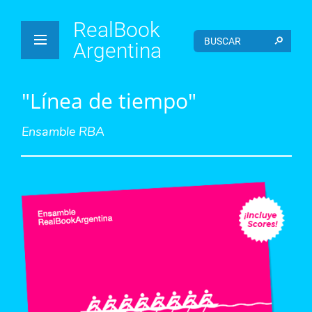
RealBook
Argentina
"Línea de tiempo"
Ensamble RBA