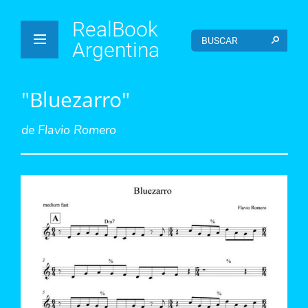
RealBook
Argentina
"Bluezarro"
de
Flavio Romero