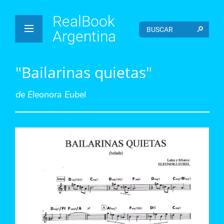
RealBook
Argentina
"Bailarinas quietas"
de
Eleonora Eubel