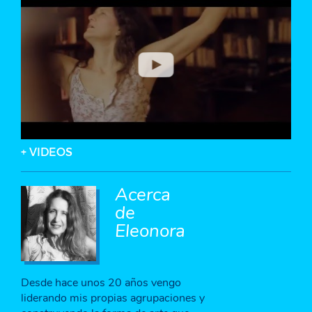
+ VIDEOS
Acerca
de
Eleonora
Desde hace unos 20 años vengo
liderando mis propias agrupaciones y