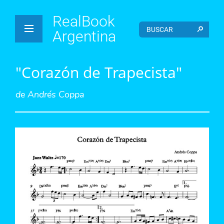
RealBook
Argentina
"Corazón de Trapecista"
de
Andrés Coppa