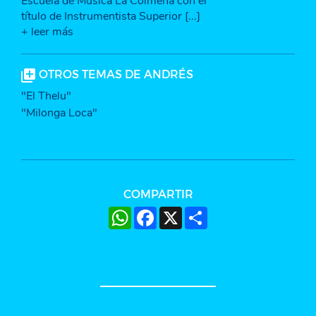
Escuela de Música La Colmena con el
título de Instrumentista Superior [...]
+ leer más
OTROS TEMAS DE ANDRÉS
"El Thelu"
"Milonga Loca"
COMPARTIR
WhatsApp
Facebook
X
Share