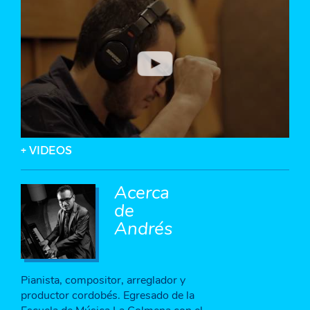
+ VIDEOS
Acerca
de
Andrés
Pianista, compositor, arreglador y
productor cordobés. Egresado de la