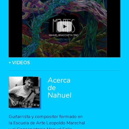
+ VIDEOS
Acerca
de
Nahuel
Guitarrista y compositor formado en
la Escuela de Arte Leopoldo Marechal