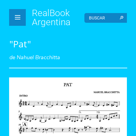
RealBook
Argentina
"Pat"
de
Nahuel Bracchitta