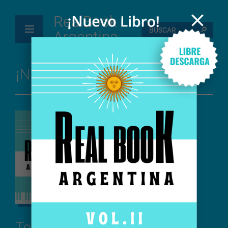
RealBook
Argentina
¡Nuevo Libro!
Ya está disponible
para libre descarga
el
Real Book Argentina
Vol. II (2024)
» más info
Temas