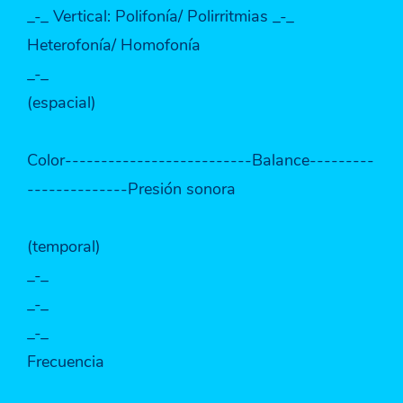
_-_ Vertical: Polifonía/ Polirritmias _-_
Heterofonía/ Homofonía
_-_
(espacial)
Color--------------------------Balance---------
--------------Presión sonora
(temporal)
_-_
_-_
_-_
Frecuencia